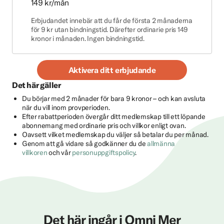
149 kr/mån
Erbjudandet innebär att du får de första 2 månaderna
för 9 kr utan bindningstid. Därefter ordinarie pris 149
kronor i månaden. Ingen bindningstid.
Aktivera ditt erbjudande
Det här gäller
Du börjar med 2 månader för bara 9 kronor – och kan avsluta
när du vill inom provperioden.
Efter rabattperioden övergår ditt medlemskap till ett löpande
abonnemang med ordinarie pris och villkor enligt ovan.
Oavsett vilket medlemskap du väljer så betalar du per månad.
Genom att gå vidare så godkänner du de
allmänna
villkoren
och vår
personuppgiftspolicy
.
Det här ingår i Omni Mer