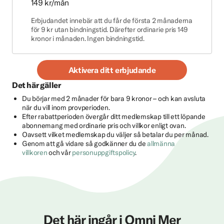
149 kr/mån
Erbjudandet innebär att du får de första 2 månaderna
för 9 kr utan bindningstid. Därefter ordinarie pris 149
kronor i månaden. Ingen bindningstid.
Aktivera ditt erbjudande
Det här gäller
Du börjar med 2 månader för bara 9 kronor – och kan avsluta
när du vill inom provperioden.
Efter rabattperioden övergår ditt medlemskap till ett löpande
abonnemang med ordinarie pris och villkor enligt ovan.
Oavsett vilket medlemskap du väljer så betalar du per månad.
Genom att gå vidare så godkänner du de
allmänna
villkoren
och vår
personuppgiftspolicy
.
Det här ingår i Omni Mer