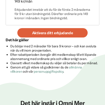
149 kr/mån
Erbjudandet innebär att du får de första 2 månaderna
för 9 kr utan bindningstid. Därefter ordinarie pris 149
kronor i månaden. Ingen bindningstid.
Aktivera ditt erbjudande
Det här gäller
Du börjar med 2 månader för bara 9 kronor – och kan avsluta
när du vill inom provperioden.
Efter rabattperioden övergår ditt medlemskap till ett löpande
abonnemang med ordinarie pris och villkor enligt ovan.
Oavsett vilket medlemskap du väljer så betalar du per månad.
Genom att gå vidare så godkänner du de
allmänna
villkoren
och vår
personuppgiftspolicy
.
Det här ingår i Omni Mer