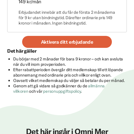
149 kr/mån
Erbjudandet innebär att du får de första 2 månaderna
för 9 kr utan bindningstid. Därefter ordinarie pris 149
kronor i månaden. Ingen bindningstid.
Aktivera ditt erbjudande
Det här gäller
Du börjar med 2 månader för bara 9 kronor – och kan avsluta
när du vill inom provperioden.
Efter rabattperioden övergår ditt medlemskap till ett löpande
abonnemang med ordinarie pris och villkor enligt ovan.
Oavsett vilket medlemskap du väljer så betalar du per månad.
Genom att gå vidare så godkänner du de
allmänna
villkoren
och vår
personuppgiftspolicy
.
Det här ingår i Omni Mer