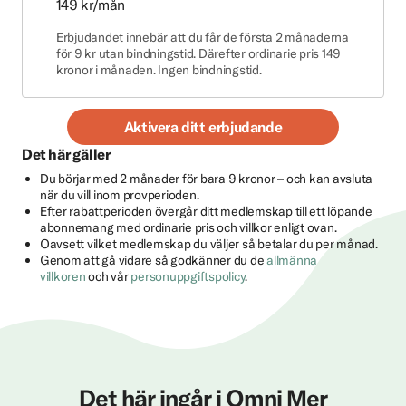
149 kr/mån
Erbjudandet innebär att du får de första 2 månaderna
för 9 kr utan bindningstid. Därefter ordinarie pris 149
kronor i månaden. Ingen bindningstid.
Aktivera ditt erbjudande
Det här gäller
Du börjar med 2 månader för bara 9 kronor – och kan avsluta
när du vill inom provperioden.
Efter rabattperioden övergår ditt medlemskap till ett löpande
abonnemang med ordinarie pris och villkor enligt ovan.
Oavsett vilket medlemskap du väljer så betalar du per månad.
Genom att gå vidare så godkänner du de
allmänna
villkoren
och vår
personuppgiftspolicy
.
Det här ingår i Omni Mer