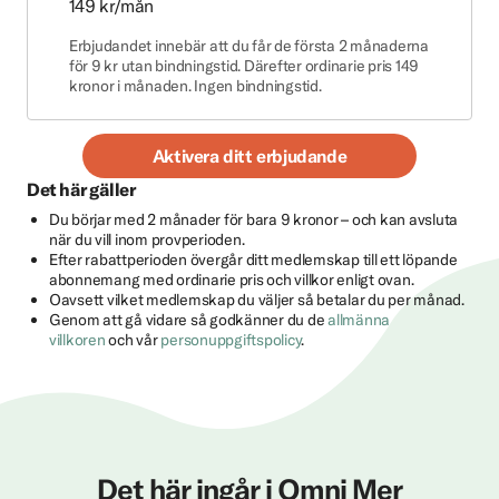
149 kr/mån
Erbjudandet innebär att du får de första 2 månaderna
för 9 kr utan bindningstid. Därefter ordinarie pris 149
kronor i månaden. Ingen bindningstid.
Aktivera ditt erbjudande
Det här gäller
Du börjar med 2 månader för bara 9 kronor – och kan avsluta
när du vill inom provperioden.
Efter rabattperioden övergår ditt medlemskap till ett löpande
abonnemang med ordinarie pris och villkor enligt ovan.
Oavsett vilket medlemskap du väljer så betalar du per månad.
Genom att gå vidare så godkänner du de
allmänna
villkoren
och vår
personuppgiftspolicy
.
Det här ingår i Omni Mer