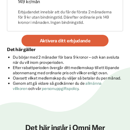
149 kr/mån
Erbjudandet innebär att du får de första 2 månaderna
för 9 kr utan bindningstid. Därefter ordinarie pris 149
kronor i månaden. Ingen bindningstid.
Aktivera ditt erbjudande
Det här gäller
Du börjar med 2 månader för bara 9 kronor – och kan avsluta
när du vill inom provperioden.
Efter rabattperioden övergår ditt medlemskap till ett löpande
abonnemang med ordinarie pris och villkor enligt ovan.
Oavsett vilket medlemskap du väljer så betalar du per månad.
Genom att gå vidare så godkänner du de
allmänna
villkoren
och vår
personuppgiftspolicy
.
Det här ingår i Omni Mer