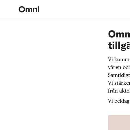
Omni
tillg
Vi komme
våren och
Samtidigt
Vi stärke
från akt
Vi beklag