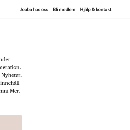
Jobba hos oss
Bli medlem
Hjälp & kontakt
under
meration.
 Nyheter.
 innehåll
Omni Mer.