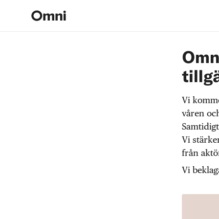
Omni
tillg
Vi komme
våren och
Samtidigt
Vi stärke
från akt
Vi beklag