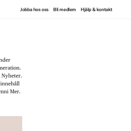
Jobba hos oss
Bli medlem
Hjälp & kontakt
under
meration.
 Nyheter.
 innehåll
Omni Mer.