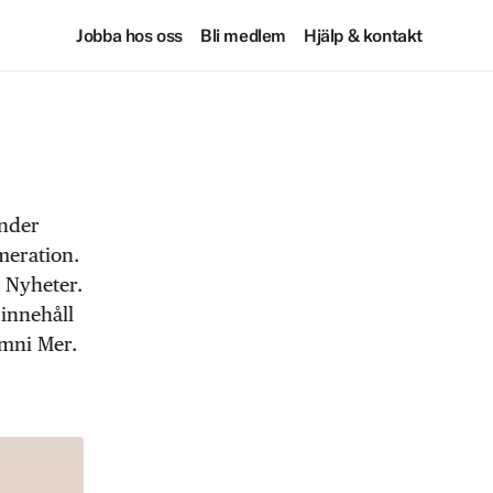
Jobba hos oss
Bli medlem
Hjälp & kontakt
under
meration.
 Nyheter.
 innehåll
Omni Mer.