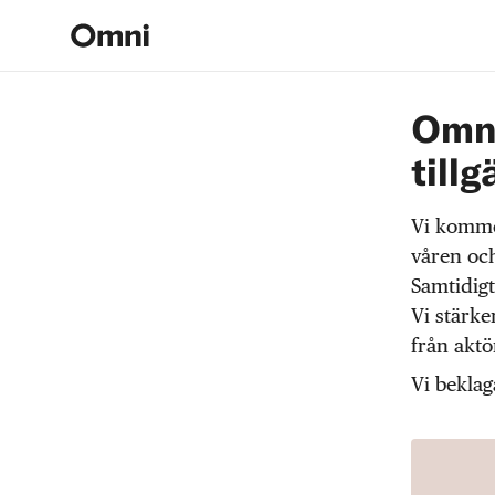
Omni
tillg
Vi komme
våren och
Samtidigt
Vi stärke
från akt
Vi beklag