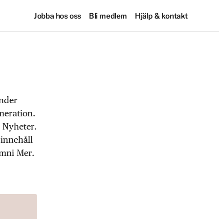
Jobba hos oss
Bli medlem
Hjälp & kontakt
under
meration.
 Nyheter.
 innehåll
Omni Mer.