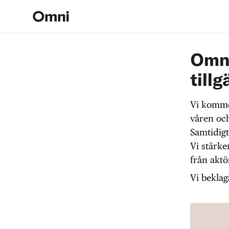
Omni
tillg
Vi komme
våren och
Samtidigt
Vi stärke
från akt
Vi beklag