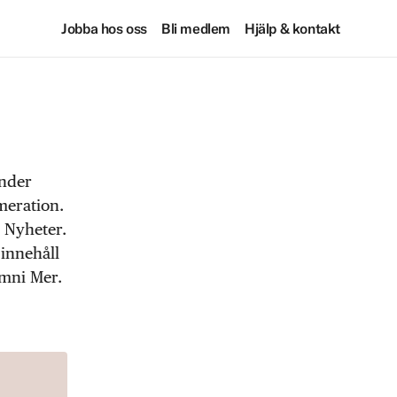
Jobba hos oss
Bli medlem
Hjälp & kontakt
under
meration.
 Nyheter.
 innehåll
Omni Mer.