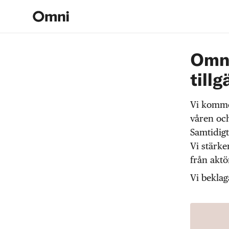
Omni
tillg
Vi komme
våren och
Samtidigt
Vi stärke
från akt
Vi beklag