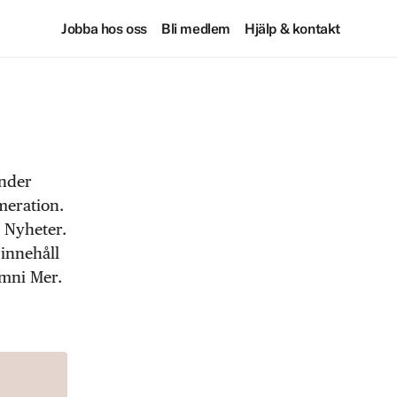
Jobba hos oss
Bli medlem
Hjälp & kontakt
under
meration.
 Nyheter.
 innehåll
Omni Mer.