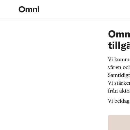
Omni
tillg
Vi komme
våren och
Samtidigt
Vi stärke
från akt
Vi beklag