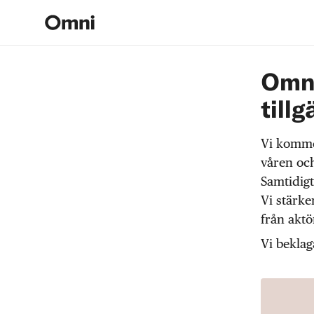
Omni
tillg
Vi komme
våren och
Samtidigt
Vi stärke
från akt
Vi beklag