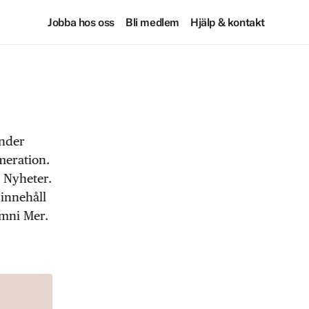
Jobba hos oss
Bli medlem
Hjälp & kontakt
under
meration.
 Nyheter.
 innehåll
Omni Mer.