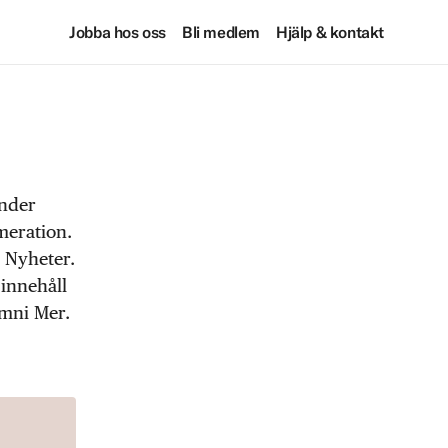
Jobba hos oss
Bli medlem
Hjälp & kontakt
under
meration.
 Nyheter.
 innehåll
Omni Mer.