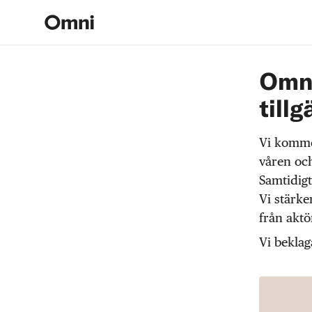
Omni
tillg
Vi komme
våren och
Samtidigt
Vi stärke
från akt
Vi beklag