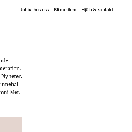
Jobba hos oss
Bli medlem
Hjälp & kontakt
under
meration.
 Nyheter.
 innehåll
Omni Mer.