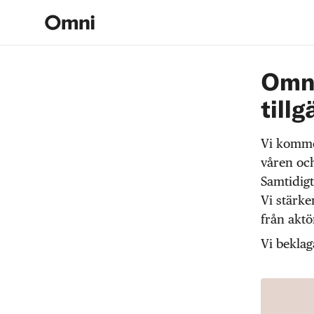
Omni
tillg
Vi komme
våren och
Samtidigt
Vi stärke
från akt
Vi beklag