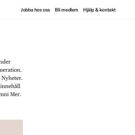
Jobba hos oss
Bli medlem
Hjälp & kontakt
under
meration.
 Nyheter.
 innehåll
Omni Mer.