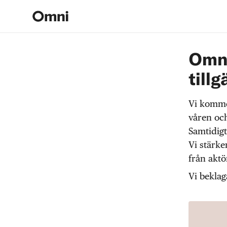
Omni
tillg
Vi komme
våren och
Samtidigt
Vi stärke
från akt
Vi beklag