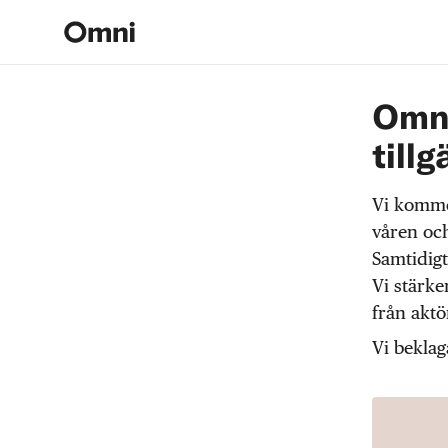
Omni
tillg
Vi komme
våren och
Samtidigt
Vi stärke
från akt
Vi beklag