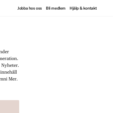
Jobba hos oss
Bli medlem
Hjälp & kontakt
under
meration.
 Nyheter.
 innehåll
Omni Mer.