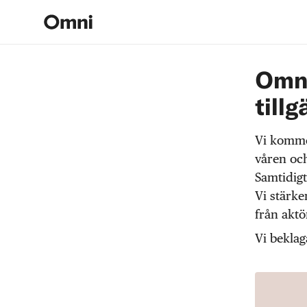
Omni
tillg
Vi komme
våren och
Samtidigt
Vi stärke
från akt
Vi beklag