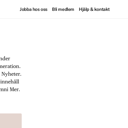
Jobba hos oss
Bli medlem
Hjälp & kontakt
under
meration.
 Nyheter.
 innehåll
Omni Mer.