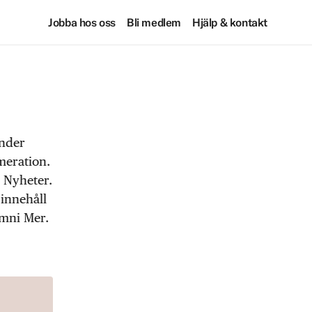
Jobba hos oss
Bli medlem
Hjälp & kontakt
under
meration.
 Nyheter.
 innehåll
Omni Mer.