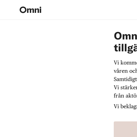
Omni
tillg
Vi komme
våren och
Samtidigt
Vi stärke
från akt
Vi beklag