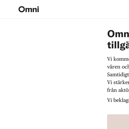
Omni
tillg
Vi komme
våren och
Samtidigt
Vi stärke
från akt
Vi beklag