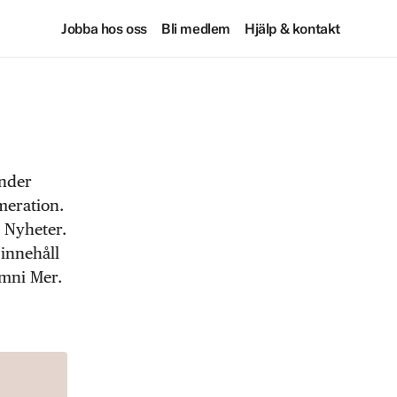
Jobba hos oss
Bli medlem
Hjälp & kontakt
under
meration.
 Nyheter.
 innehåll
Omni Mer.