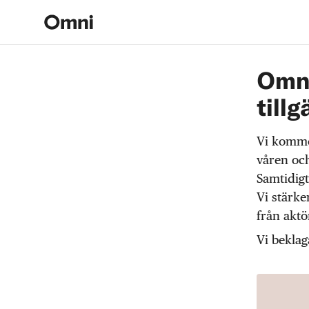
Omni
tillg
Vi komme
våren och
Samtidigt
Vi stärke
från akt
Vi beklag