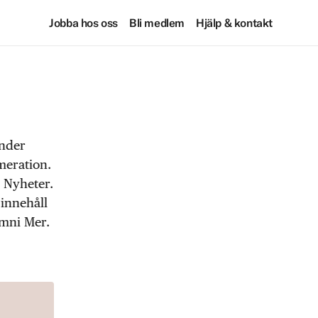
Jobba hos oss
Bli medlem
Hjälp & kontakt
under
meration.
 Nyheter.
 innehåll
Omni Mer.