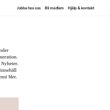
Jobba hos oss
Bli medlem
Hjälp & kontakt
under
meration.
 Nyheter.
 innehåll
Omni Mer.