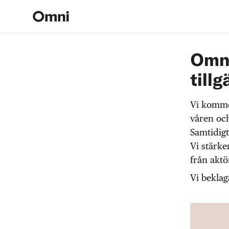
Omni
tillg
Vi komme
våren och
Samtidigt
Vi stärke
från akt
Vi beklag