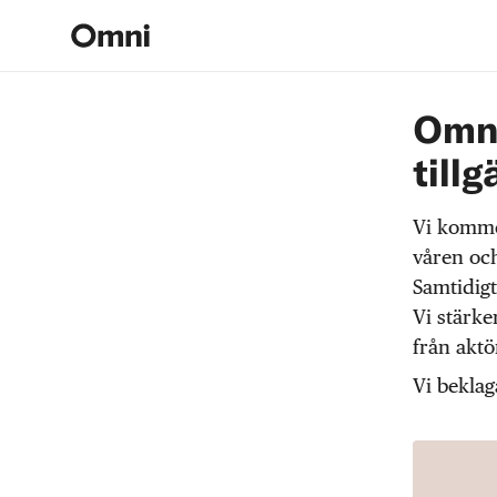
Omni
tillg
Vi komme
våren och
Samtidigt
Vi stärke
från akt
Vi beklag