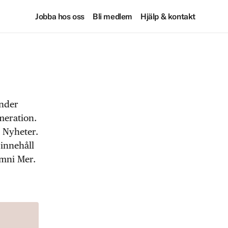
Jobba hos oss
Bli medlem
Hjälp & kontakt
under
meration.
 Nyheter.
 innehåll
Omni Mer.