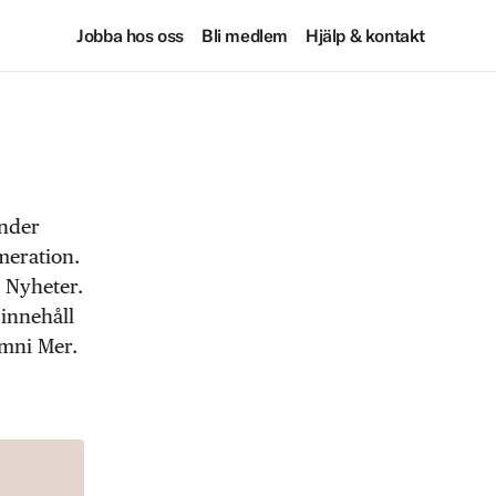
Jobba hos oss
Bli medlem
Hjälp & kontakt
under
meration.
 Nyheter.
 innehåll
Omni Mer.