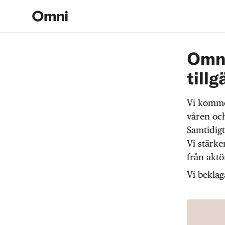
Omni
tillg
Vi komme
våren och
Samtidigt
Vi stärke
från akt
Vi beklag