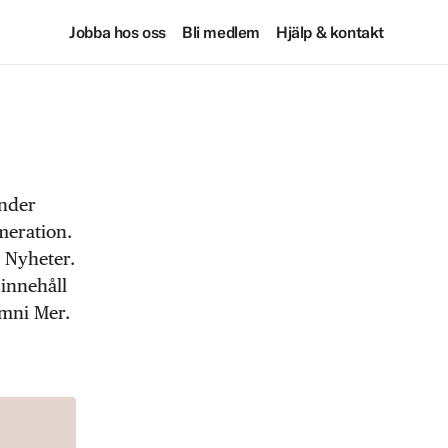
Jobba hos oss
Bli medlem
Hjälp & kontakt
under
meration.
 Nyheter.
 innehåll
Omni Mer.