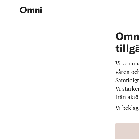
Omni
tillg
Vi komme
våren och
Samtidigt
Vi stärke
från akt
Vi beklag