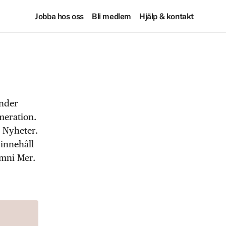
Jobba hos oss
Bli medlem
Hjälp & kontakt
under
meration.
 Nyheter.
 innehåll
Omni Mer.