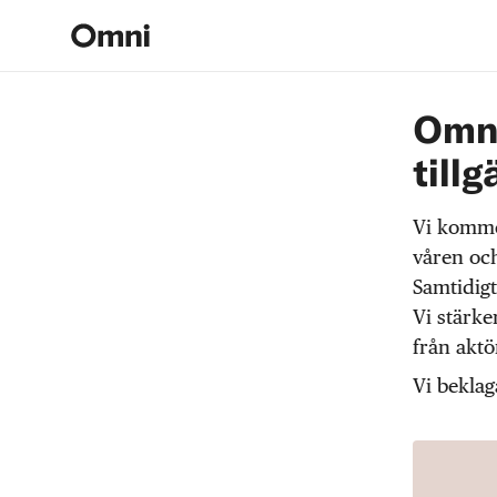
Omni
tillg
Vi komme
våren och
Samtidigt
Vi stärke
från akt
Vi beklag