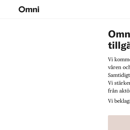
Omni
tillg
Vi komme
våren och
Samtidigt
Vi stärke
från akt
Vi beklag