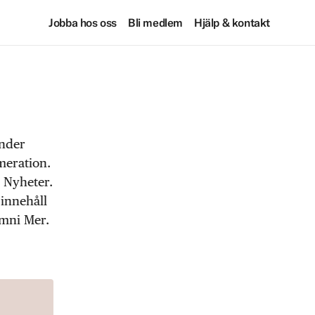
Jobba hos oss
Bli medlem
Hjälp & kontakt
under
meration.
 Nyheter.
 innehåll
Omni Mer.