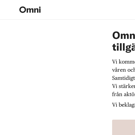
Omni
tillg
Vi komme
våren och
Samtidigt
Vi stärke
från akt
Vi beklag