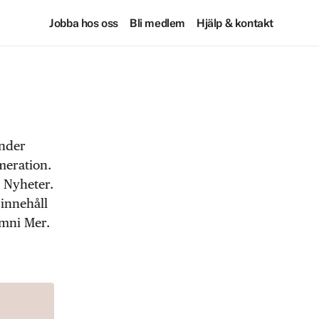
Jobba hos oss
Bli medlem
Hjälp & kontakt
under
meration.
 Nyheter.
 innehåll
Omni Mer.