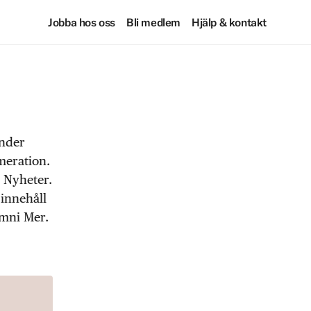
Jobba hos oss
Bli medlem
Hjälp & kontakt
under
meration.
 Nyheter.
 innehåll
Omni Mer.