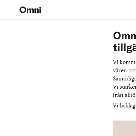
Omni
tillg
Vi komme
våren och
Samtidigt
Vi stärke
från akt
Vi beklag