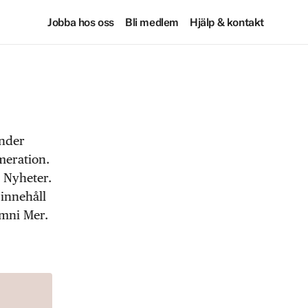
Jobba hos oss
Bli medlem
Hjälp & kontakt
under
meration.
 Nyheter.
 innehåll
Omni Mer.