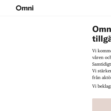
Omni
tillg
Vi komme
våren och
Samtidigt
Vi stärke
från akt
Vi beklag