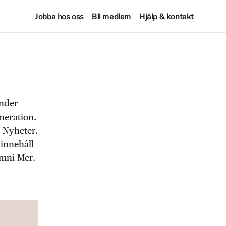
Jobba hos oss
Bli medlem
Hjälp & kontakt
under
meration.
 Nyheter.
 innehåll
Omni Mer.