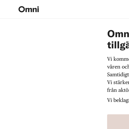
Omni
tillg
Vi komme
våren och
Samtidigt
Vi stärke
från akt
Vi beklag