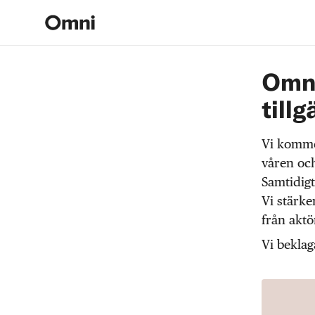
Omni
tillg
Vi komme
våren och
Samtidigt
Vi stärke
från akt
Vi beklag