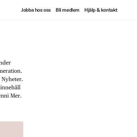
Jobba hos oss
Bli medlem
Hjälp & kontakt
under
meration.
 Nyheter.
 innehåll
Omni Mer.