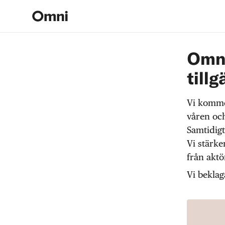
Omni
tillg
Vi komme
våren och
Samtidigt
Vi stärke
från akt
Vi beklag