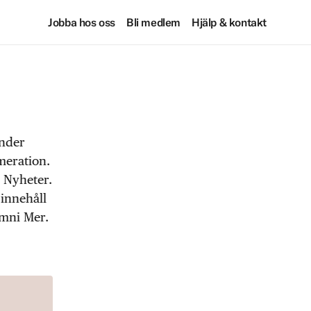
Jobba hos oss
Bli medlem
Hjälp & kontakt
under
meration.
 Nyheter.
 innehåll
Omni Mer.