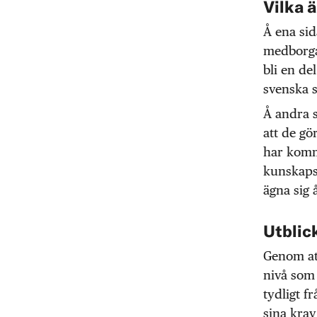
Vilka 
Å ena sid
medborga
bli en de
svenska 
Å andra s
att de gö
har kommi
kunskaps
ägna sig å
Utblick
Genom att
nivå som 
tydligt f
sina krav