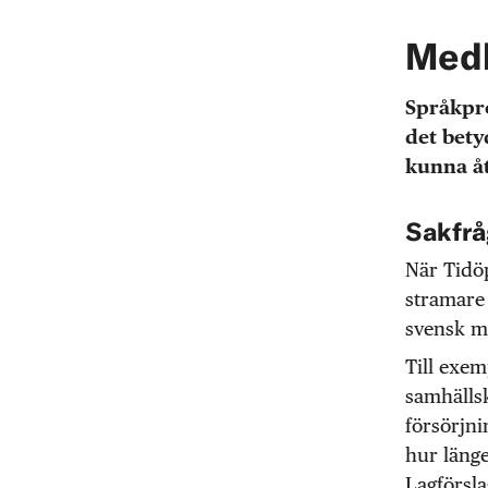
Med
Språkpro
det bety
kunna åt
Sakfrå
När Tidöp
stramare 
svensk m
Till exem
samhälls
försörjni
hur länge
Lagförsla