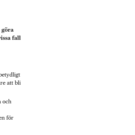
 göra
issa fall
betydligt
e att bli
a och
en för