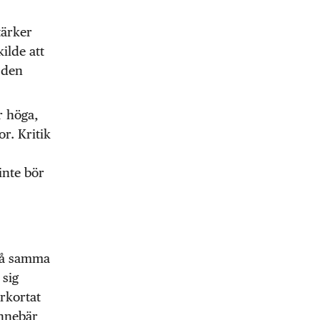
tärker
ilde att
 den
r höga,
or. Kritik
inte bör
 på samma
 sig
rkortat
innebär