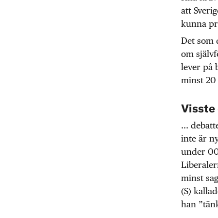
att Sveri
kunna pra
Det som d
om självf
lever på 
minst 20
Visste
... deba
inte är n
under 00
Liberaler
minst sa
(S) kalla
han ”tän