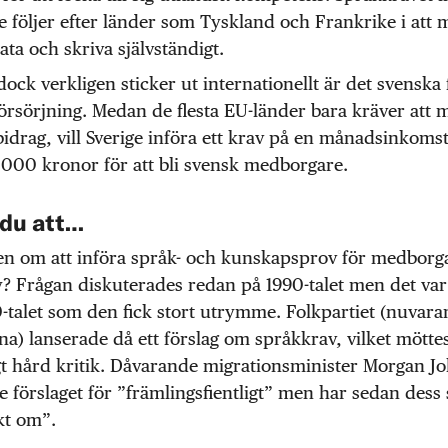
ge följer efter länder som Tyskland och Frankrike i att
ta och skriva självständigt.
ock verkligen sticker ut internationellt är det svenska 
örsörjning. Medan de flesta EU-länder bara kräver att 
bidrag, vill Sverige införa ett krav på en månadsinkoms
 000 kronor för att bli svensk medborgare.
 du att…
tten om att införa språk- och kunskapsprov för medbor
y? Frågan diskuterades redan på 1990-talet men det var
-talet som den fick stort utrymme. Folkpartiet (nuvar
na) lanserade då ett förslag om språkkrav, vilket mötte
gt hård kritik. Dåvarande migrationsminister Morgan J
de förslaget för ”främlingsfientligt” men har sedan dess 
kt om”.