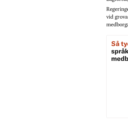
Regeringe
vid grova
medborgar
Så ty
språk
medb