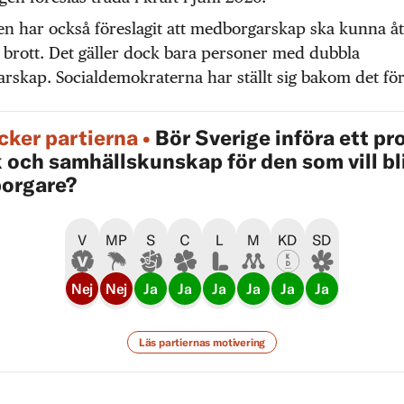
n har också föreslagit att medborgarskap ska kunna åt
 brott. Det gäller dock bara personer med dubbla
skap. Socialdemokraterna har ställt sig bakom det för
cker partierna
•
Bör Sverige införa ett pro
 och samhällskunskap för den som vill bl
orgare?
V
MP
S
C
L
M
KD
SD
Nej
Nej
Ja
Ja
Ja
Ja
Ja
Ja
Läs partiernas motivering