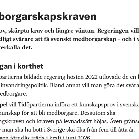
borgarskapskraven
v, skärpta krav och längre väntan. Regeringen vill
dligt svårare att få svenskt medborgarskap – och i v
erkalla det.
gan i korthet
artierna bildade regering hösten 2022 utlovade de en 
invandringspolitik. Bland annat vill man göra det svårar
edborgare.
pel vill Tidöpartierna införa ett kunskapsprov i svensk
kunskap för att bli medborgare. Dessutom ska
ngskraven och kraven på levnadssätt höjas. Även gräns
 man ska ha bott i Sverige ska öka från fem till åtta år.
gen föreslås träda i kraft i juni 2026.