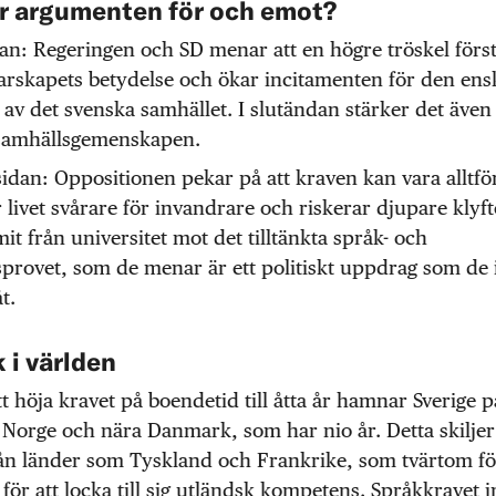
är argumenten för och emot?
an: Regeringen och SD menar att en högre tröskel förs
rskapets betydelse och ökar incitamenten för den ensk
l av det svenska samhället. I slutändan stärker det även
samhällsgemenskapen.
idan: Oppositionen pekar på att kraven kan vara alltfö
r livet svårare för invandrare och riskerar djupare klyft
t från universitet mot det tilltänkta språk- och
provet, som de menar är ett politiskt uppdrag som de 
t.
 i världen
 höja kravet på boendetid till åtta år hamnar Sverige
Norge och nära Danmark, som har nio år. Detta skiljer
rån länder som Tyskland och Frankrike, som tvärtom fö
 för att locka till sig utländsk kompetens. Språkkravet 