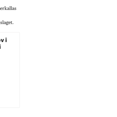
erkallas
slaget.
v i
i