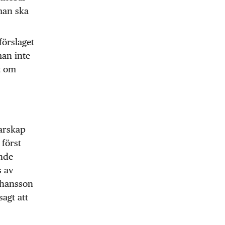
 man ska
förslaget
man inte
t om
garskap
 först
ande
s av
ohansson
sagt att